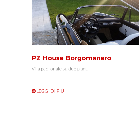
PZ House Borgomanero
Villa padronale su due piani…
LEGGI DI PIÙ