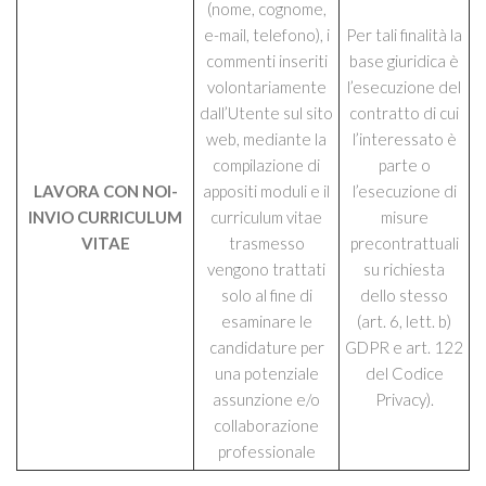
(nome, cognome,
e-mail, telefono), i
Per tali finalità la
commenti inseriti
base giuridica è
volontariamente
l’esecuzione del
dall’Utente sul sito
contratto di cui
web, mediante la
l’interessato è
compilazione di
parte o
LAVORA CON NOI-
appositi moduli e il
l’esecuzione di
INVIO CURRICULUM
curriculum vitae
misure
VITAE
trasmesso
precontrattuali
vengono trattati
su richiesta
solo al fine di
dello stesso
esaminare le
(art. 6, lett. b)
candidature per
GDPR e art. 122
una potenziale
del Codice
assunzione e/o
Privacy).
collaborazione
professionale