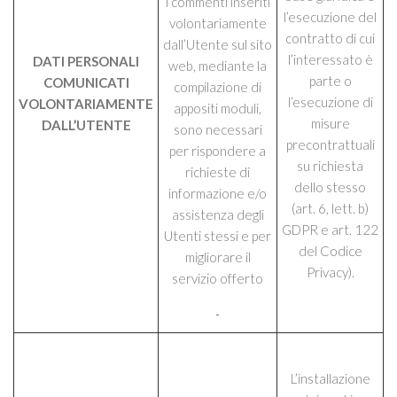
i commenti inseriti
l’esecuzione del
volontariamente
contratto di cui
dall’Utente sul sito
l’interessato è
DATI PERSONALI
web, mediante la
parte o
COMUNICATI
compilazione di
l’esecuzione di
VOLONTARIAMENTE
appositi moduli,
misure
DALL’UTENTE
sono necessari
precontrattuali
per rispondere a
su richiesta
richieste di
dello stesso
informazione e/o
(art. 6, lett. b)
assistenza degli
GDPR e art. 122
Utenti stessi e per
del Codice
migliorare il
Privacy).
servizio offerto
L’installazione