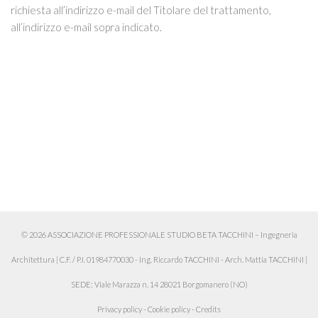
richiesta all’indirizzo e-mail del Titolare del trattamento,
all’indirizzo e-mail sopra indicato.
© 2026 ASSOCIAZIONE PROFESSIONALE STUDIO BETA TACCHINI – Ingegneria
Architettura
|
C.F. / P.I. 01984770030 - Ing. Riccardo TACCHINI - Arch. Mattia TACCHINI
|
SEDE: Viale Marazza n. 14 28021 Borgomanero (NO)
Privacy policy
-
Cookie policy
-
Credits