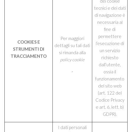
dei cookie
tecnici e dei dati
di navigazione è
necessaria al
fine di
permettere
Per maggiori
COOKIES E
l’esecuzione di
dettagli su tali dati
STRUMENTI DI
un servizio
si rimanda alla
TRACCIAMENTO
richiesto
policy cookie
dall’utente,
ossia il
funzionamento
del sito web
(art. 122 del
Codice Privacy
e art. 6, lett. b)
GDPR).
I dati personali