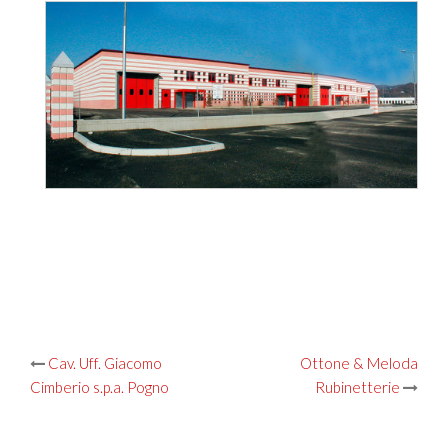
Post
Cav. Uff. Giacomo
Ottone & Meloda
Cimberio s.p.a. Pogno
Rubinetterie
navigation