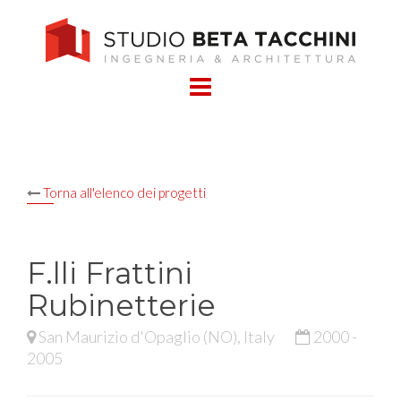
Skip
to
content
Torna all'elenco dei progetti
F.lli Frattini
Rubinetterie
San Maurizio d'Opaglio (NO), Italy
2000 -
2005