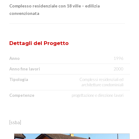
Complesso residenziale con 18 ville – edilizia
convenzionata
Dettagli del Progetto
Anno
1996
Anno fine lavori
2000
Tipologia
Complessi residenziali ed
architetture condominiali
Competenze
progettazione e direzione lavori
[ssba]