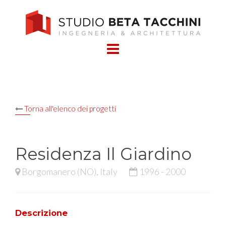
Skip
to
content
Torna all'elenco dei progetti
Residenza Il Giardino
Borgomanero (NO), Italy
1996 - 2000
Descrizione