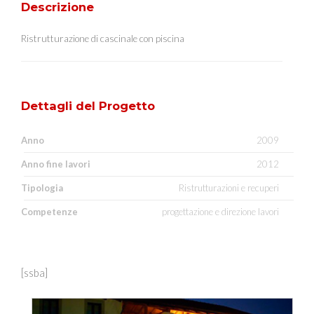
Descrizione
Ristrutturazione di cascinale con piscina
Dettagli del Progetto
Anno
2009
Anno fine lavori
2012
Tipologia
Ristrutturazioni e recuperi
Competenze
progettazione e direzione lavori
[ssba]