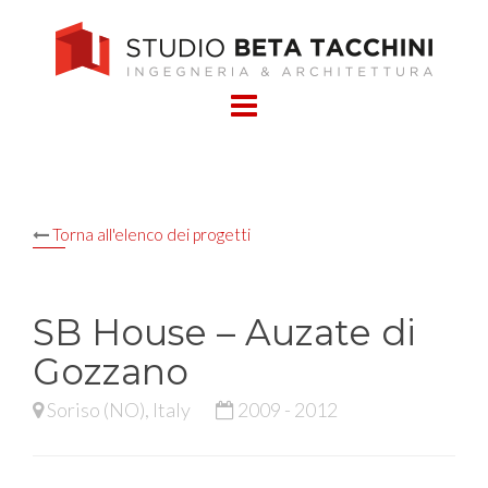
Skip
to
content
Torna all'elenco dei progetti
SB House – Auzate di
Gozzano
Soriso (NO), Italy
2009 - 2012