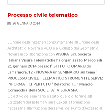
Processo civile telematico
26 GENNAIO 2014
L’Ordine degli Ingegneri congiuntamente all’Ordine degli
Architetti di Novara e VCO e al Collegio dei Geometri di
Novara in collaborazione con
VISURA S.r.l. Società
Italiana Visure Telematiche
ha organizzato Mercoledì
21 gennaio 2014 presso l’ ISTITUTO OMAR B.do
Lamarmora, 12 – NOVARA un SEMINARIO sul tema
“
PROCESSO CIVILE TELEMATICO STRUMENTI E SERVIZI
INFORMATICI PER I CTU “ Relatore:
il Dr.
Manolo
Cornacchia della SOCIETA’ VISURA SPA
Obiettivo del seminario è stato quello di fornire agli
utilizzatori del sistema Visura-Lextel la formazione
necessaria alla fruizione dei servizi del Punto d’Accesso al