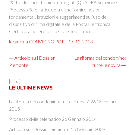
PCT e dei suoi strumenti integrati (QUADRA Soluzione
Processo Telematico), oltre che fornire nozioni
fondamentali, istruzioni e suggerimenti sull’uso del
dispositivo di firma digitale e della Posta Elettronica
Certificata nel Processo Civile Telematico.
locandina CONVEGNO PCT – 17-12-2013
Post
Articolo su I Dossier
La riforma del condomino:
Piemonte
tutte le novità
navigation
[ssba]
LE ULTIME NEWS
La riforma del condomino: tutte le novità
26 Novembre
2015
Processo civile telematico
26 Gennaio 2014
Articolo su I Dossier Piemonte
15 Gennaio 2009