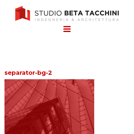
Skip
to
content
separator-bg-2