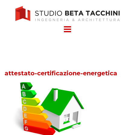
Skip
to
content
attestato-certificazione-energetica