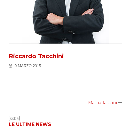
Riccardo Tacchini
9 MARZO 2015
Post
Mattia Tacchini
navigation
[ssba]
LE ULTIME NEWS