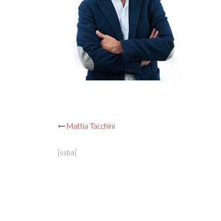
Post
Mattia Tacchini
navigation
[ssba]