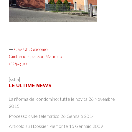
Post
Cav. Uff. Giacomo
Cimberio s.p.a. San Maurizio
navigation
d’Opaglio
[ssba]
LE ULTIME NEWS
La riforma del condomino: tutte le novità
26 Novembre
2015
Processo civile telematico
26 Gennaio 2014
Articolo su I Dossier Piemonte
15 Gennaio 2009