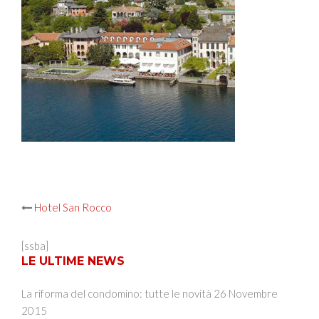
Post
Hotel San Rocco
navigation
[ssba]
LE ULTIME NEWS
La riforma del condomino: tutte le novità
26 Novembre
2015