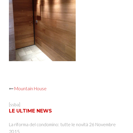
Post
Mountain House
navigation
[ssba]
LE ULTIME NEWS
La riforma del condomino: tutte le novità
26 Novembre
2015