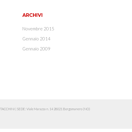
ARCHIVI
Novembre 2015
Gennaio 2014
Gennaio 2009
ia TACCHINI
|
SEDE: Viale Marazza n. 14 28021 Borgomanero (NO)