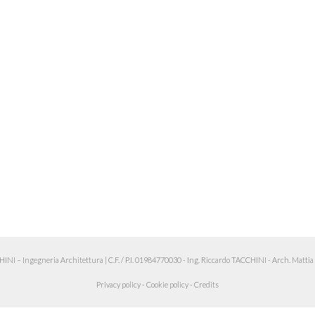
 – Ingegneria Architettura
|
C.F. / P.I. 01984770030 - Ing. Riccardo TACCHINI - Arch. Matt
Privacy policy
-
Cookie policy
-
Credits