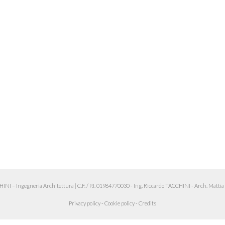
 – Ingegneria Architettura
|
C.F. / P.I. 01984770030 - Ing. Riccardo TACCHINI - Arch. Matt
Privacy policy
-
Cookie policy
-
Credits