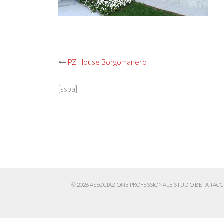
Post
PZ House Borgomanero
navigation
[ssba]
© 2026 ASSOCIAZIONE PROFESSIONALE STUDIO BETA TACCHINI