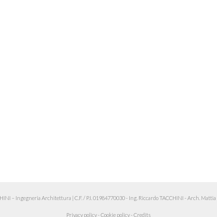
 – Ingegneria Architettura
|
C.F. / P.I. 01984770030 - Ing. Riccardo TACCHINI - Arch. Matt
Privacy policy
-
Cookie policy
-
Credits