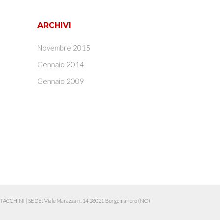
ARCHIVI
Novembre 2015
Gennaio 2014
Gennaio 2009
ia TACCHINI
|
SEDE: Viale Marazza n. 14 28021 Borgomanero (NO)