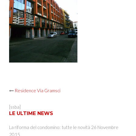
Post
Residence Via Gramsci
navigation
[ssba]
LE ULTIME NEWS
La riforma del condomino: tutte le novità
26 Novembre
2015