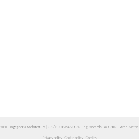
 – Ingegneria Architettura
|
C.F. / P.I. 01984770030 - Ing. Riccardo TACCHINI - Arch. Matt
Privacy policy
-
Cookie policy
-
Credits