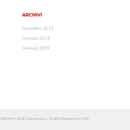
ARCHIVI
Novembre 2015
Gennaio 2014
Gennaio 2009
ia TACCHINI
|
SEDE: Viale Marazza n. 14 28021 Borgomanero (NO)