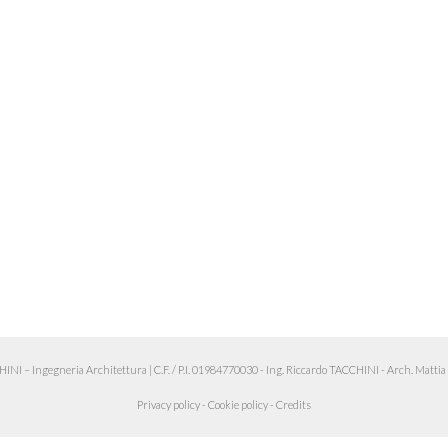
 – Ingegneria Architettura
|
C.F. / P.I. 01984770030 - Ing. Riccardo TACCHINI - Arch. Matt
Privacy policy
-
Cookie policy
-
Credits