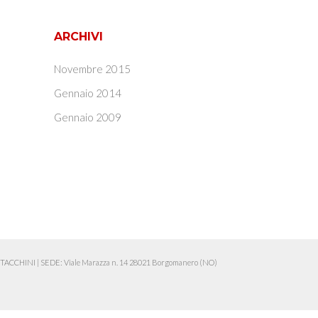
ARCHIVI
Novembre 2015
Gennaio 2014
Gennaio 2009
ia TACCHINI
|
SEDE: Viale Marazza n. 14 28021 Borgomanero (NO)